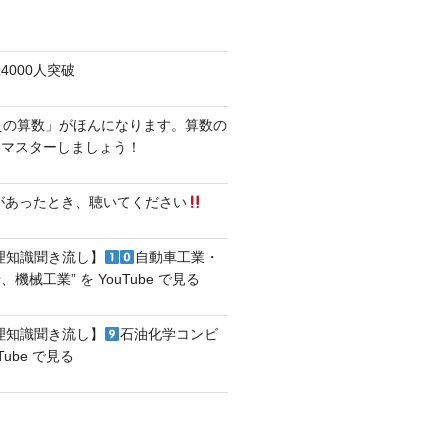
4000人突破
えの算数」がほんになります。算数の
をマスターしましょう！
があったとき、聴いてください
理知識聞き流し】
自動車工業・
機械工業” を YouTube で見る
理知識聞き流し】
石油化学コンビ
Tube で見る