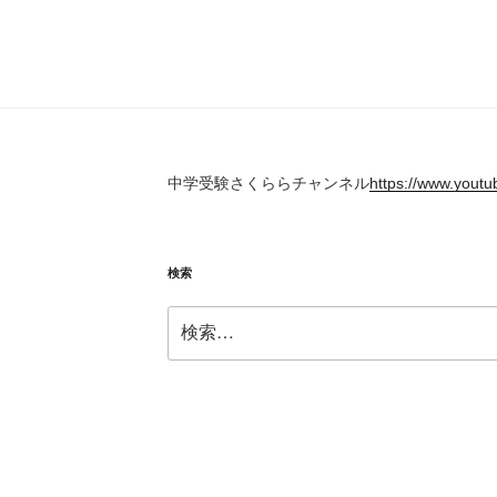
中学受験さくららチャンネル
https://www.yout
検索
検
索: