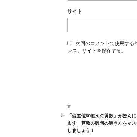
サイト
次回のコメントで使用する
レス、サイトを保存する。
投
前
前
稿
の
「偏差値60超えの算数」がほんに
投
ます。算数の難問の解き方をマス
ナ
稿
しましょう！