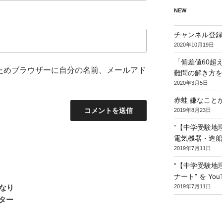
NEW
チャンネル登録
2020年10月19日
「偏差値60超
ためブラウザーに自分の名前、メールアド
難問の解き方
2020年3月5日
赤蛙 嫌なこと
2019年8月23日
“【中学受験地
電気機器・造船、
2019年7月11日
“【中学受験地
ナート” を You
なり
2019年7月11日
ター